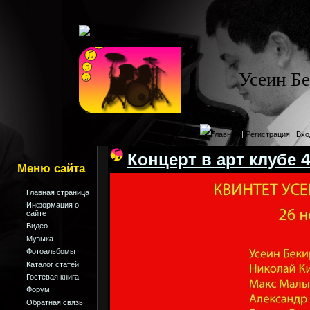
Усеин Б
Главная
|
Регистрация
|
Вхо
Концерт в арт клубе 
Меню сайта
Главная страница
Информация о
сайте
Видео
Музыка
Фотоальбомы
Каталог статей
Гостевая книга
Форум
Обратная связь