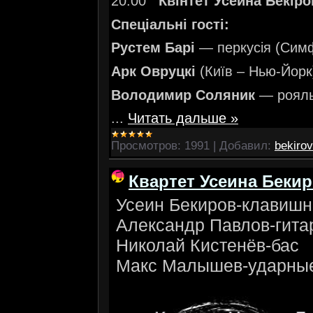
20:00
Квінтет Усейна Бекіро
Спеціальні гості:
Рустем Барі
— перкусія (Симф
Арк Овруцкі
(Київ – Нью-Йорк)
Володимир Соляник
— рояль,
...
Читать дальше »
Просмотров:
1991
|
Добавил:
bekirov
Квартет Усеина Беки
Усеин Бекиров-кла
Александр Павлов-гит
Николай Кистенёв
Макс Малышев-ударны