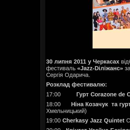
30 липня 2011 у Черкасах
від
фестиваль
«Jazz-Dіліжанс»
за
Сергія Одарича.
Розклад фестивалю:
17:00
Гурт Corazonе de 
18:00
Ніна Козачук та гу
Хмельницький)
19:00
Cherkasy Jazz Quintet
С