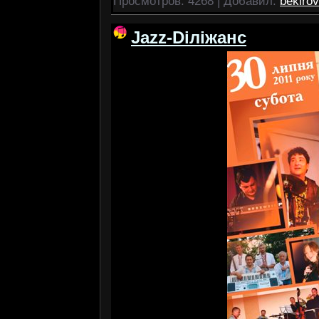
Просмотров:
4268
|
Добавил:
bekirov
Jazz-Dіліжанс