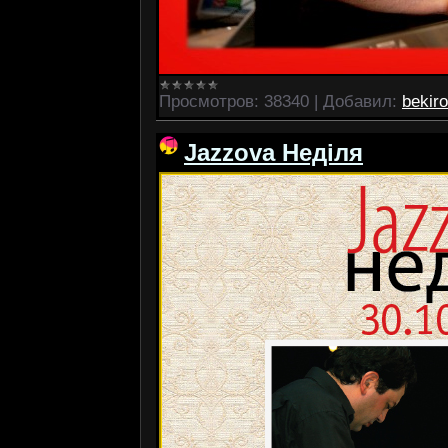
Просмотров:
38340
|
Добавил:
bekir
Jazzova Недiля