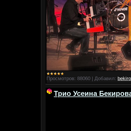
Просмотров:
88060
|
Добавил:
bekir
Трио Усеина Бекирова